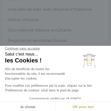
– Une salle de bain avec douche à l’italienne
– Sèche-cheveux
– Des volets et rideaux occultants
– Peignoirs et serviettes fournis
– Télévision à écran plat avec chaînes
internationales
– Wifi
– Lit bébé sur demande
– Cuisine équipée
– Porte bagage pliant
Réserver
Actu & Offres
Contactez-nous
– Chambres insonorisées avec double vitrage