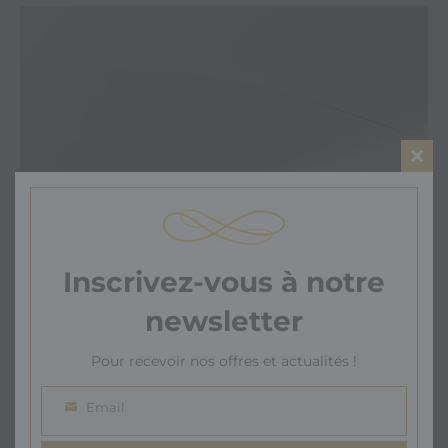
Clo
this
mod
Inscrivez-vous à notre
newsletter
Pour recevoir nos offres et actualités !
Email
Email