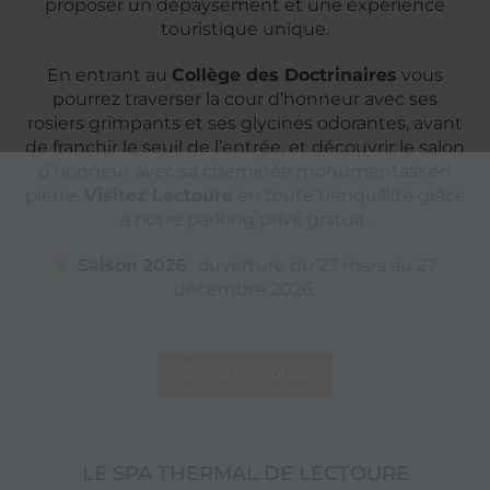
proposer un dépaysement et une expérience
touristique unique.
En entrant au
Collège des Doctrinaires
vous
pourrez traverser la cour d’honneur avec ses
rosiers grimpants et ses glycines odorantes, avant
de franchir le seuil de l’entrée, et découvrir le salon
d’honneur avec sa cheminée monumentale en
pierre.
Visitez Lectoure
en toute tranquillité grâce
à notre parking privé gratuit.
Saison 2026
: ouverture du 27 mars au 27
décembre 2026.
En savoir plus
LE SPA THERMAL DE LECTOURE