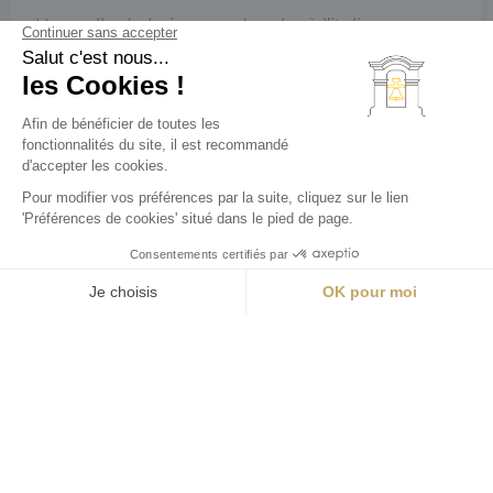
– Une salle de bain avec douche à l’italienne
– Sèche-cheveux
– Des volets et rideaux occultant
– Peignoirs et serviettes fournis
– Télévision à écran plat avec chaînes
internationales
– Wifi
Réserver
Actu & Offres
Contactez-nous
– Lit bébé sur demande
– Cuisine équipée
– Porte bagage pliant
– Chambres insonorisées avec double vitrage