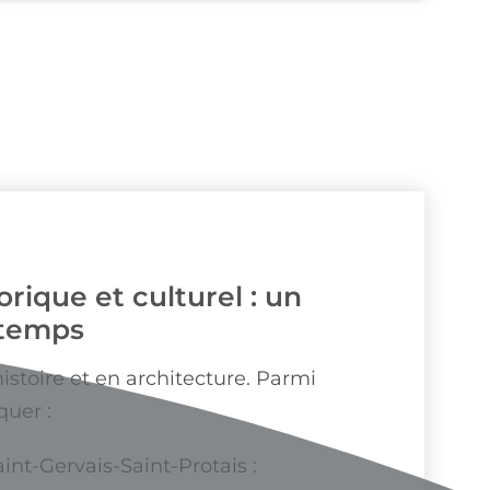
rique et culturel : un
 temps
istoire et en architecture. Parmi
quer :
int-Gervais-Saint-Protais :