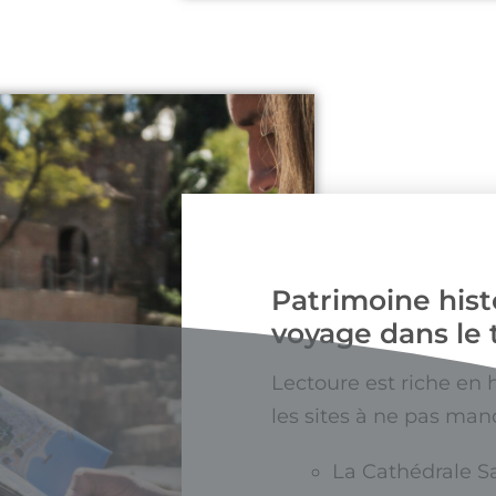
Patrimoine histo
voyage dans le
Lectoure est riche en h
les sites à ne pas man
La Cathédrale Sa